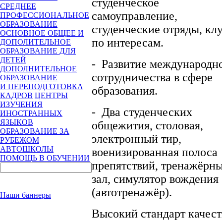
студенческое
СРЕДНЕЕ
самоуправление,
ПРОФЕССИОНАЛЬНОЕ
ОБРАЗОВАНИЕ
студенческие отряды, кл
ОСНОВНОЕ ОБЩЕЕ И
по интересам.
ДОПОЛИТЕЛЬНОЕ
ОБРАЗОВАНИЕ ДЛЯ
ДЕТЕЙ
-
Развитие международн
ДОПОЛНИТЕЛЬНОЕ
сотрудничества в сфере
ОБРАЗОВАНИЕ
И ПЕРЕПОДГОТОВКА
образования.
КАДРОВ
ЦЕНТРЫ
ИЗУЧЕНИЯ
-
Два студенческих
ИНОСТРАННЫХ
ЯЗЫКОВ
общежития, столовая,
ОБРАЗОВАНИЕ ЗА
электронный тир,
РУБЕЖОМ
АВТОШКОЛЫ
военизированная полоса
ПОМОЩЬ В ОБУЧЕНИИ
препятствий, тренажёрн
зал, симулятор вождения
(автотренажёр).
Наши баннеры
Высокий стандарт качест