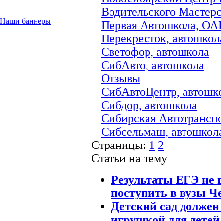
Водительского Мастерс
Наши баннеры
Первая Автошкола, О
Перекресток, автошкол
Светофор, автошкола
СибАвто, автошкола
Отзывы
СибАвтоЦентр, автошк
Сибдор, автошкола
Сибирская Автотрансп
Сибсельмаш, автошко
Страницы:
1
2
Статьи на тему
Результаты ЕГЭ не 
поступить в вузы Ч
Детский сад должен
игрушкой для детей