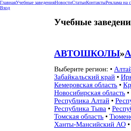
Главная
Учебные заведения
Новости
Статьи
Контакты
Реклама на 
Вход
Учебные заведени
АВТОШКОЛЫ
»
Выберите регион:
•
Алта
Забайкальский край
•
Ирк
Кемеровская область
•
Кр
Новосибирская область
•
Республика Алтай
•
Респ
Республика Тыва
•
Респу
Томская область
•
Тюменс
Ханты-Мансийский АО