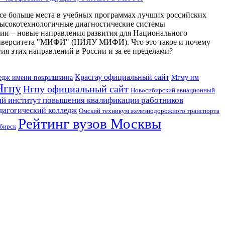
се больше места в учебных программах лучших российских
 высокотехнологичные диагностические системы
ии – новые направления развития для Национального
ниверситета "МИФИ" (НИЯУ МИФИ). Что это такое и почему
ия этих направлений в России и за ее пределами?
Красгау официальный сайт
Мгму им
едж имени покрышкина
Нгпу
Нгпу официальный сайт
Новосибирский авиационный
й институт повышения квалификации работников
дагогический колледж
Омский техникум железнодорожного транспорта
Рейтинг вузов Москвы
бирск