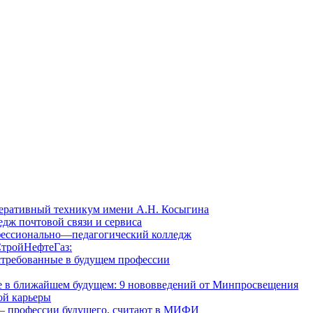
еративный техникум имени А.Н. Косыгина
дж почтовой связи и сервиса
ессионально—педагогический колледж
тройНефтеГаз:
стребованные в будущем профессии
ие в ближайшем будущем: 9 нововведений от Минпросвещения
ой карьеры
 – профессии будущего, считают в МИФИ