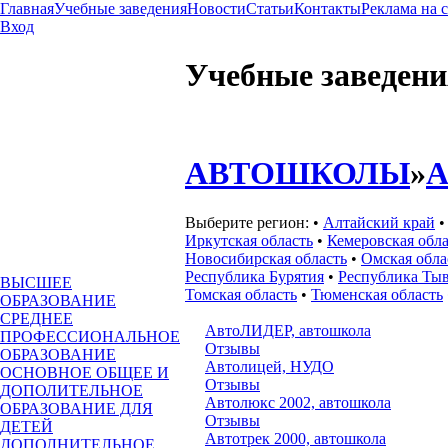
Главная
Учебные заведения
Новости
Статьи
Контакты
Реклама на 
Вход
Учебные заведени
АВТОШКОЛЫ
»
Выберите регион:
•
Алтайский край
Иркутская область
•
Кемеровская обла
Новосибирская область
•
Омская обла
Республика Бурятия
•
Республика Ты
ВЫСШЕЕ
Томская область
•
Тюменская область
ОБРАЗОВАНИЕ
СРЕДНЕЕ
АвтоЛИДЕР, автошкола
ПРОФЕССИОНАЛЬНОЕ
Отзывы
ОБРАЗОВАНИЕ
Автолицей, НУДО
ОСНОВНОЕ ОБЩЕЕ И
Отзывы
ДОПОЛИТЕЛЬНОЕ
Автолюкс 2002, автошкола
ОБРАЗОВАНИЕ ДЛЯ
Отзывы
ДЕТЕЙ
Автотрек 2000, автошкола
ДОПОЛНИТЕЛЬНОЕ