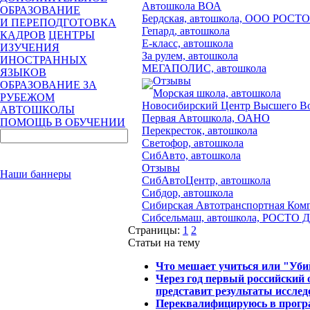
Автошкола ВОА
ОБРАЗОВАНИЕ
Бердская, автошкола, ООО РОС
И ПЕРЕПОДГОТОВКА
Гепард, автошкола
КАДРОВ
ЦЕНТРЫ
Е-класс, автошкола
ИЗУЧЕНИЯ
За рулем, автошкола
ИНОСТРАННЫХ
МЕГАПОЛИС, автошкола
ЯЗЫКОВ
Отзывы
ОБРАЗОВАНИЕ ЗА
Морская школа, автошкола
РУБЕЖОМ
Новосибирский Центр Высшего Во
АВТОШКОЛЫ
Первая Автошкола, ОАНО
ПОМОЩЬ В ОБУЧЕНИИ
Перекресток, автошкола
Светофор, автошкола
СибАвто, автошкола
Отзывы
Наши баннеры
СибАвтоЦентр, автошкола
Сибдор, автошкола
Сибирская Автотранспортная Ком
Сибсельмаш, автошкола, РОСТО
Страницы:
1
2
Статьи на тему
Что мешает учиться или "Уб
Через год первый российский
представит результаты иссле
Переквалифицируюсь в програ