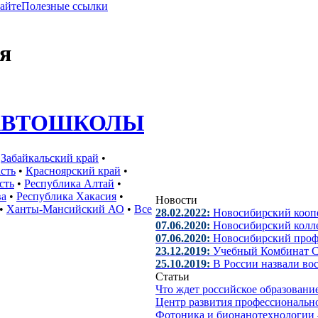
сайте
Полезные ссылки
я
АВТОШКОЛЫ
•
Забайкальский край
•
сть
•
Красноярский край
•
сть
•
Республика Алтай
•
ва
•
Республика Хакасия
•
Новости
•
Ханты-Мансийский АО
•
Все
28.02.2022:
Новосибирский кооп
07.06.2020:
Новосибирский колле
07.06.2020:
Новосибирский проф
23.12.2019:
Учебный Комбинат С
25.10.2019:
В России назвали во
Статьи
Что ждет российское образован
Центр развития профессиональн
Фотоника и бионанотехнологии