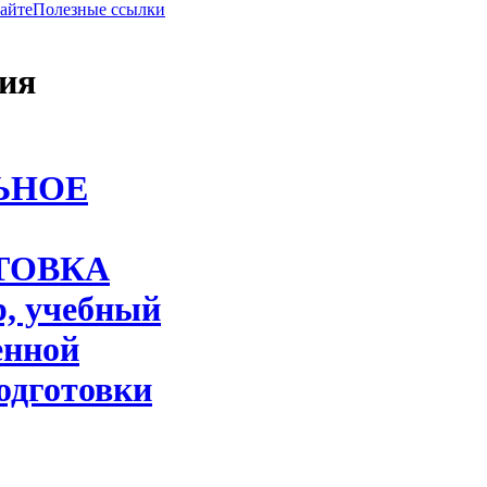
сайте
Полезные ссылки
ния
ЬНОЕ
ТОВКА
р, учебный
енной
подготовки