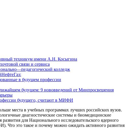
ивный техникум имени А.Н. Косыгина
очтовой связи и сервиса
ионально—педагогический колледж
йНефтеГаз:
бованные в будущем профессии
 ближайшем будущем: 9 нововведений от Минпросвещения
арьеры
рофессии будущего, считают в МИФИ
ольше места в учебных программах лучших российских вузов.
ологичные диагностические системы и биомедицинские
 развития для Национального исследовательского ядерного
 Что это такое и почему можно ожидать активного развития