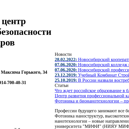
 центр
езопасности
дров
Новости
28.02.2022:
Новосибирский кооперат
07.06.2020:
Новосибирский колледж п
07.06.2020:
Новосибирский професс
л. Максима Горького, 34
23.12.2019:
Учебный Комбинат Стро
25.10.2019:
В России назвали востре
-914-700-40-31
Статьи
Что ждет российское образование в
Центр развития профессиональной к
Фотоника и бионанотехнологии – п
Профессии будущего занимают все б
Фотоника наноструктур, высокотехн
нанотехнологии – новые направления
университета "МИФИ" (НИЯУ МИФИ).