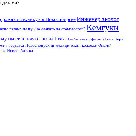
ределами?
Инженер эколог
орожный техникум в Новосибирске
Кемгуки
акие экзамены нужно сдавать на стоматолога?
му им сеченова отзывы
Нгаха
Нкру
Необычные профессии 21 века
Новосибирский медицинский колледж
сти и сервиса
Омский
зов Новосибирска