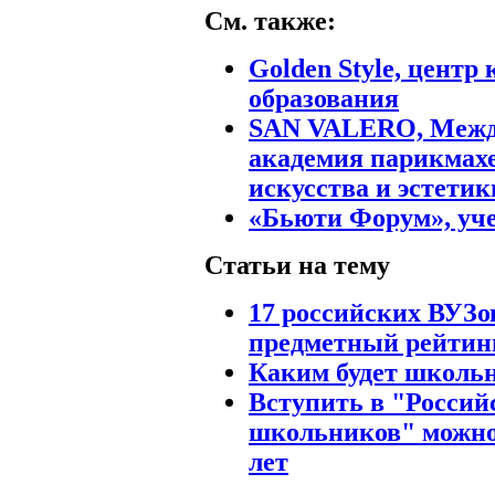
См. также:
Golden Style, центр
образования
SAN VALERO, Межд
академия парикмах
искусства и эстетик
«Бьюти Форум», уч
Статьи на тему
17 российских ВУЗо
предметный рейтин
Каким будет школьн
Вступить в "Россий
школьников" можно 
лет