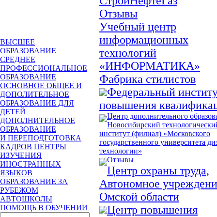
СтройНефтеГаз
Отзывы
Учебный центр
информационных
ВЫСШЕЕ
технологий
ОБРАЗОВАНИЕ
СРЕДНЕЕ
«ИНФОРМАТИКА»
ПРОФЕССИОНАЛЬНОЕ
Фабрика стилистов
ОБРАЗОВАНИЕ
ОСНОВНОЕ ОБЩЕЕ И
Федеральный инстит
ДОПОЛИТЕЛЬНОЕ
повышения квалифика
ОБРАЗОВАНИЕ ДЛЯ
ДЕТЕЙ
Центр дополнительного образов
ДОПОЛНИТЕЛЬНОЕ
Новосибирский технологически
ОБРАЗОВАНИЕ
институт (филиал) «Московского
И ПЕРЕПОДГОТОВКА
государственного университета ди
КАДРОВ
ЦЕНТРЫ
технологии»
ИЗУЧЕНИЯ
Отзывы
ИНОСТРАННЫХ
Центр охраны труда,
ЯЗЫКОВ
Автономное учреждени
ОБРАЗОВАНИЕ ЗА
РУБЕЖОМ
Омской области
АВТОШКОЛЫ
Центр повышения
ПОМОЩЬ В ОБУЧЕНИИ