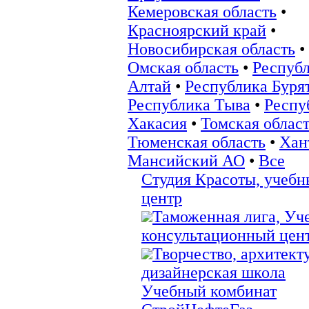
Кемеровская область
•
Красноярский край
•
Новосибирская область
•
Омская область
•
Респуб
Алтай
•
Республика Буря
Республика Тыва
•
Респу
Хакасия
•
Томская облас
Тюменская область
•
Хан
Мансийский АО
•
Все
Студия Красоты, учеб
центр
Таможенная лига, Уч
консультационный цен
Творчество, архитект
дизайнерская школа
Учебный комбинат