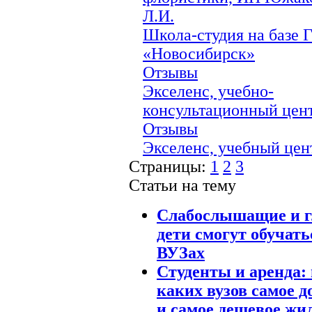
Л.И.
Школа-студия на базе 
«Новосибирск»
Отзывы
Экселенс, учебно-
консультационный цен
Отзывы
Экселенс, учебный цен
Страницы:
1
2
3
Статьи на тему
Слабослышащие и г
дети смогут обучать
ВУЗах
Студенты и аренда: 
каких вузов самое д
и самое дешевое жи