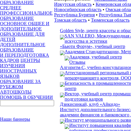
ОБРАЗОВАНИЕ
Иркутская область
•
Кемеровская обла
СРЕДНЕЕ
Новосибирская область
•
Омская обла
ПРОФЕССИОНАЛЬНОЕ
Республика Бурятия
•
Республика Ты
ОБРАЗОВАНИЕ
Томская область
•
Тюменская область
ОСНОВНОЕ ОБЩЕЕ И
ДОПОЛИТЕЛЬНОЕ
Golden Style, центр красоты и обра
ОБРАЗОВАНИЕ ДЛЯ
SAN VALERO, Международная а
ДЕТЕЙ
искусства и эстетики
ДОПОЛНИТЕЛЬНОЕ
«Бьюти Форум», учебный центр
ОБРАЗОВАНИЕ
Академия Стандартизации, Мет
И ПЕРЕПОДГОТОВКА
Академия, учебный центр
КАДРОВ
ЦЕНТРЫ
Отзывы
ИЗУЧЕНИЯ
Алгоритм-С, учебно-консультацио
ИНОСТРАННЫХ
Аттестационный региональный 
ЯЗЫКОВ
неразрушающего контроля, ОО
ОБРАЗОВАНИЕ ЗА
Безопасность в промышленности
РУБЕЖОМ
центр
АВТОШКОЛЫ
Вектор, учебный центр промышл
ПОМОЩЬ В ОБУЧЕНИИ
подготовки кадров
Дзикисинкай, клуб «Айкидо»
Институт дополнительного бизнес
академии финансов и банковского 
Наши баннеры
Институт муниципального разв
Институт повышения квалифи
работников профессионально