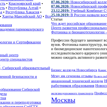
07.06.2020:
Новосибирский коллед
сть
•
Красноярский край
•
07.06.2020:
Новосибирский проф
сть
•
Республика Алтай
•
23.12.2019:
Учебный Комбинат С
ва
•
Республика Хакасия
•
25.10.2019:
В России назвали во
•
Ханты-Мансийский АО
•
Все
Статьи
Что ждет российское образовани
зования
Центр развития профессионально
кадемия парикмахерского
Фотоника и бионанотехнологии 
Профессии будущего занимают вс
рологии и Сертификации
вузов. Фотоника наноструктур, 
и биомедицинские нанотехнологи
исследовательского ядерного у
нный центр
можно ожидать активного развити
центр специалистов
О
, Сибирский образовательный
Бизнес колледж Новосибирск
Какие 
Мгму им сеченова отзывы
енной безопасности и
На кого по
Н
авиационный технический колледж
работников образования
Новоси
-образования Сибирской
Професс
железнодорожного транспорта
дела
ития
Москвы
кации и переподготовки
го образования СибГТУ