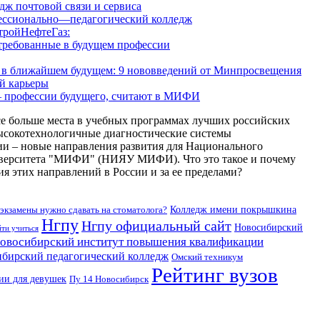
ж почтовой связи и сервиса
ессионально—педагогический колледж
тройНефтеГаз:
стребованные в будущем профессии
е в ближайшем будущем: 9 нововведений от Минпросвещения
й карьеры
– профессии будущего, считают в МИФИ
е больше места в учебных программах лучших российских
высокотехнологичные диагностические системы
и – новые направления развития для Национального
ниверситета "МИФИ" (НИЯУ МИФИ). Что это такое и почему
я этих направлений в России и за ее пределами?
экзамены нужно сдавать на стоматолога?
Колледж имени покрышкина
Нгпу
Нгпу официальный сайт
Новосибирский
йти учиться
овосибирский институт повышения квалификации
бирский педагогический колледж
Омский техникум
Рейтинг вузов
ии для девушек
Пу 14 Новосибирск