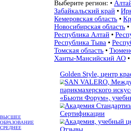
Выберите регион:
•
Алта
Забайкальский край
•
Ирк
Кемеровская область
•
Кр
Новосибирская область
•
Республика Алтай
•
Респ
Республика Тыва
•
Респу
Томская область
•
Тюменс
Ханты-Мансийский АО
Golden Style, центр кр
SAN VALERO, Междун
парикмахерского искус
«Бьюти Форум», учебн
Академия Стандартиз
Сертификации
ВЫСШЕЕ
Академия, учебный ц
ОБРАЗОВАНИЕ
СРЕДНЕЕ
Отзывы