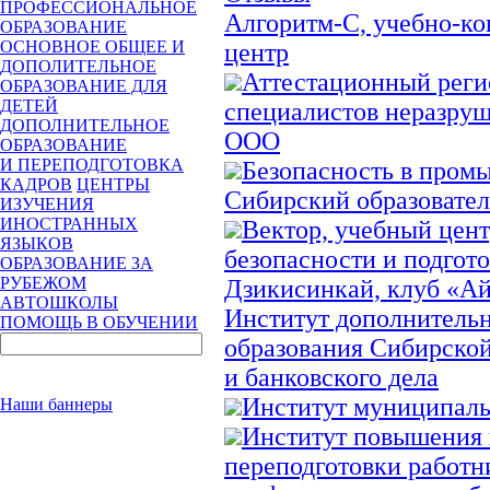
ПРОФЕССИОНАЛЬНОЕ
Алгоритм-С, учебно-к
ОБРАЗОВАНИЕ
ОСНОВНОЕ ОБЩЕЕ И
центр
ДОПОЛИТЕЛЬНОЕ
Аттестационный реги
ОБРАЗОВАНИЕ ДЛЯ
ДЕТЕЙ
специалистов неразру
ДОПОЛНИТЕЛЬНОЕ
ООО
ОБРАЗОВАНИЕ
И ПЕРЕПОДГОТОВКА
Безопасность в пром
КАДРОВ
ЦЕНТРЫ
Сибирский образовате
ИЗУЧЕНИЯ
ИНОСТРАННЫХ
Вектор, учебный цен
ЯЗЫКОВ
безопасности и подгот
ОБРАЗОВАНИЕ ЗА
РУБЕЖОМ
Дзикисинкай, клуб «А
АВТОШКОЛЫ
Институт дополнительн
ПОМОЩЬ В ОБУЧЕНИИ
образования Сибирско
и банковского дела
Институт муниципаль
Наши баннеры
Институт повышения
переподготовки работн