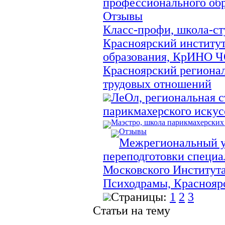
профессионального об
Отзывы
Класс-профи, школа-ст
Красноярский институ
образования, КрИНО 
Красноярский региона
трудовых отношений
ЛеОл, региональная с
парикмахерского искус
Маэстро, школа парикмахерских
Отзывы
Межрегиональный у
переподготовки специ
Московского Института
Психодрамы, Краснояр
Страницы:
1
2
3
Статьи на тему