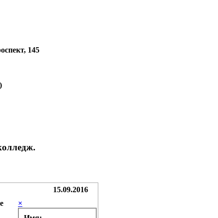
роспект, 145
)
колледж.
15.09.2016
е
×
Имя: