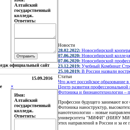
Алтайский
государственный
колледж.
Ответить:
Новости
28.02.2022:
Новосибирский коопер
07.06.2020:
Новосибирский колледж
07.06.2020:
Новосибирский профес
23.12.2019:
Учебный Комбинат Стр
25.10.2019:
В России назвали вост
Статьи
15.09.2016
Что ждет российское образование 
е
×
Центр развития профессиональной 
Фотоника и бионанотехнологии – 
Имя:
Алтайский
Профессии будущего занимают все 
государственный
Фотоника наноструктур, высокоте
колледж.
нанотехнологии – новые направлен
Ответить:
университета "МИФИ" (НИЯУ МИФИ)
этих направлений в России и за ее