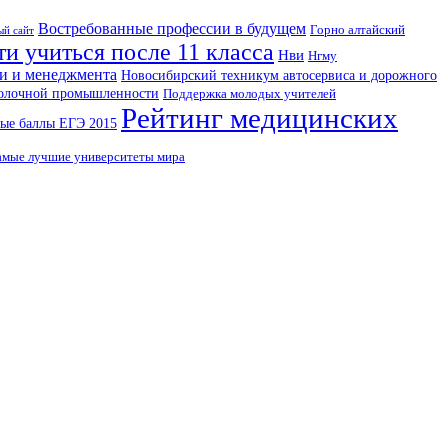
Востребованные профессии в будущем
Горно алтайский
ый сайт
ти учиться после 11 класса
Нви
Нгму
и и менеджмента
Новосибирский техникум автосервиса и дорожного
молочной промышленности
Поддержка молодых учителей
Рейтинг медицинских
ые баллы ЕГЭ 2015
амые лучшие университеты мира