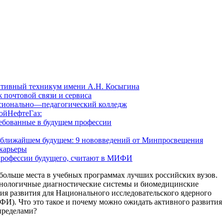
ативный техникум имени А.Н. Косыгина
 почтовой связи и сервиса
сионально—педагогический колледж
ойНефтеГаз:
ребованные в будущем профессии
в ближайшем будущем: 9 нововведений от Минпросвещения
карьеры
профессии будущего, считают в МИФИ
больше места в учебных программах лучших российских вузов.
хнологичные диагностические системы и биомедицинские
ия развития для Национального исследовательского ядерного
. Что это такое и почему можно ожидать активного развития
 пределами?