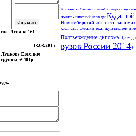
Болотнинский педагогический колледж официальн
Куда пой
политехнический колледж
Новосибирский институт экономик
хозяйства
Омский техникум мясной и 
Подтверждение диплома
Проходн
вузов России 2014
13.08.2015
С
и Луцкову Евгению
№группы Э-401р
едж.