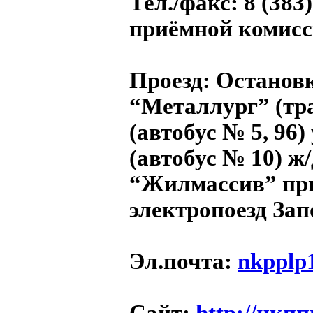
Тел./факс
: 8 (383
приёмной комисси
Проезд
: Останов
“Металлург” (тра
(автобус № 5, 96
(автобус № 10) ж
“Жилмассив” пр
электропоезд За
Эл.почта
:
nkpplp
Сайт
:
http://нкпп