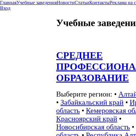
Главная
Учебные заведения
Новости
Статьи
Контакты
Реклама на 
Вход
Учебные заведени
СРЕДНЕЕ
ПРОФЕССИОНА
ОБРАЗОВАНИЕ
Выберите регион:
•
Алта
•
Забайкальский край
•
И
область
•
Кемеровская об
Красноярский край
•
Новосибирская область
•
область
•
Республика Ал