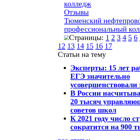
колледж
Отзывы
Тюменский нефтепров
профессиональный ко
Страницы:
1
2
3
4
5
6
12
13
14
15
16
17
Статьи на тему
Эксперты: 15 лет р
ЕГЭ значительно
усовершенствовали 
В России насчитыва
20 тысяч управляю
советов школ
К 2021 году число с
сократится на 900 