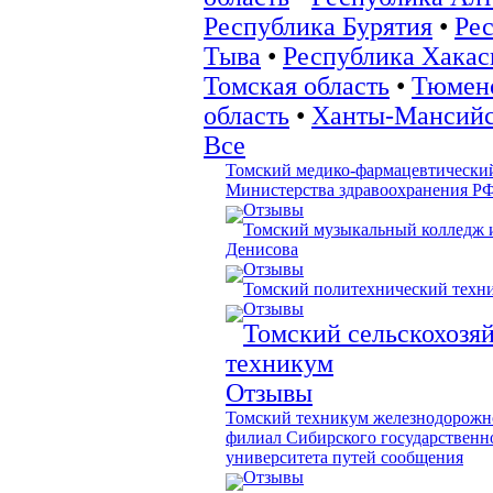
Республика Бурятия
•
Ре
Тыва
•
Республика Хакас
Томская область
•
Тюмен
область
•
Ханты-Мансий
Все
Томский медико-фармацевтически
Министерства здравоохранения Р
Отзывы
Томский музыкальный колледж и
Денисова
Отзывы
Томский политехнический техн
Отзывы
Томский сельскохозя
техникум
Отзывы
Томский техникум железнодорожно
филиал Сибирского государственн
университета путей сообщения
Отзывы