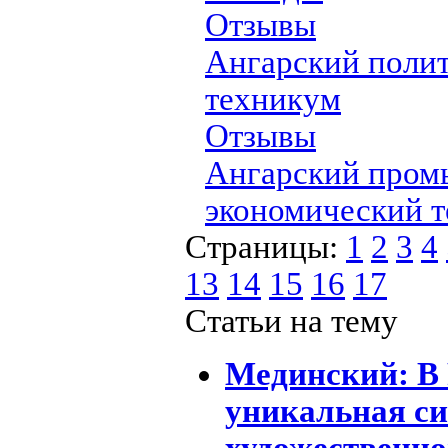
Отзывы
Ангарский поли
техникум
Отзывы
Ангарский пром
экономический 
Страницы:
1
2
3
4
13
14
15
16
17
Статьи на тему
Мединский: В
уникальная си
художественно