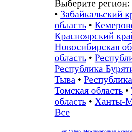
Выберите регион
•
Забайкальский к
область
•
Кемеровс
Красноярский кра
Новосибирская об
область
•
Республ
Республика Бурят
Тыва
•
Республика
Томская область
•
область
•
Ханты-М
Все
San Valero, Международная Академ