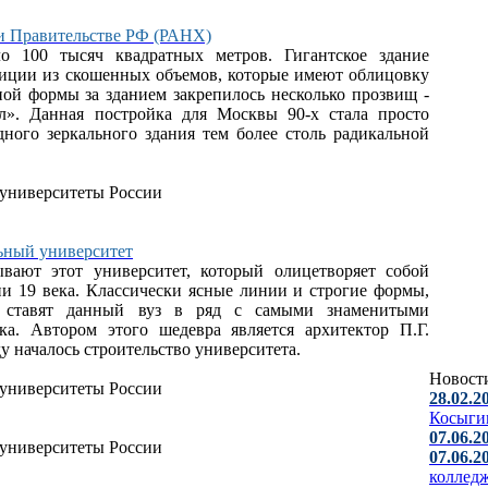
ри Правительстве РФ (РАНХ)
о 100 тысяч квадратных метров. Гигантское здание
зиции из скошенных объемов, которые имеют облицовку
чной формы за зданием закрепилось несколько прозвищ -
л». Данная постройка для Москвы 90-х стала просто
ного зеркального здания тем более столь радикальной
ьный университет
вают этот университет, который олицетворяет собой
и 19 века. Классически ясные линии и строгие формы,
я, ставят данный вуз в ряд с самыми знаменитыми
а. Автором этого шедевра является архитектор П.Г.
у началось строительство университета.
Новост
28.02.2
Косыги
07.06.2
07.06.2
коллед