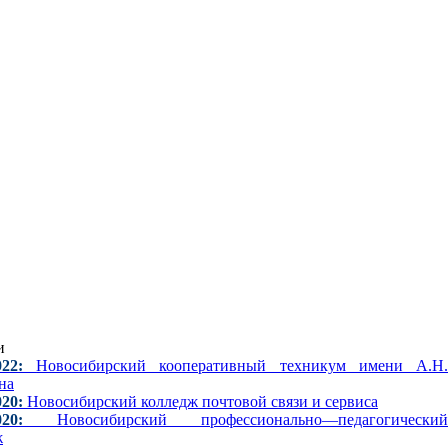
и
022:
Новосибирский кооперативный техникум имени А.Н
на
020:
Новосибирский колледж почтовой связи и сервиса
020:
Новосибирский профессионально—педагогический
ж