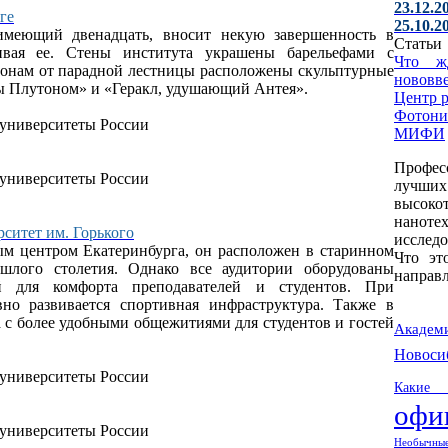
23.12.2
ге
25.10.2
имеющий двенадцать, вносит некую завершенность в
Статьи
ивая ее. Стены института украшены барельефами с
Что ж
онам от парадной лестницы расположены скульптурные
нововв
 Плутоном» и «Геракл, удушающий Антея».
Центр 
Фотони
МИФИ
Профес
лучши
высоко
наноте
ситет им. Горького
исслед
ым центром Екатеринбурга, он расположен в старинном
Что эт
шлого столетия. Однако все аудитории оборудованы
направл
 для комфорта преподавателей и студентов. При
вно развивается спортивная инфраструктура. Также в
а с более удобными общежитиями для студентов и гостей
Акаде
Новоси
Какие 
офи
Необычные