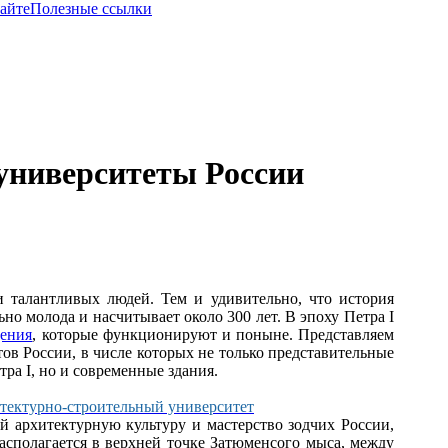
сайте
Полезные ссылки
университеты Роcсии
и талантливых людей. Тем и удивительно, что история
но молода и насчитывает около 300 лет. В эпоху Петра I
дения
, которые функционируют и поныне. Представляем
ов России, в числе которых не только представительные
ра I, но и современные здания.
тектурно-строительный университет
ой архитектурную культуру и мастерство зодчих России,
асполагается в верхней точке Затюменсого мыса, между