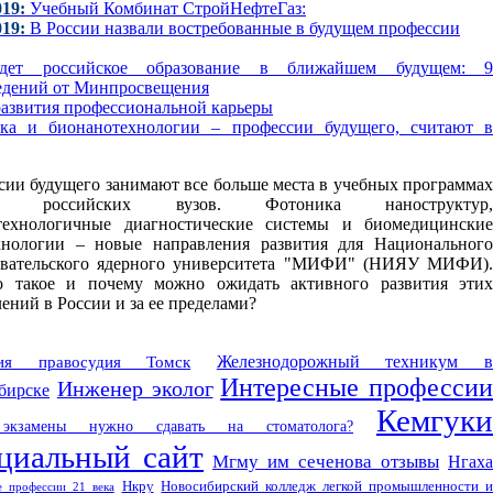
019:
Учебный Комбинат СтройНефтеГаз:
019:
В России назвали востребованные в будущем профессии
дет российское образование в ближайшем будущем: 9
едений от Минпросвещения
развития профессиональной карьеры
ка и бионанотехнологии – профессии будущего, считают в
сии будущего занимают все больше места в учебных программах
х российских вузов. Фотоника наноструктур,
технологичные диагностические системы и биомедицинские
хнологии – новые направления развития для Национального
овательского ядерного университета "МИФИ" (НИЯУ МИФИ).
о такое и почему можно ожидать активного развития этих
ений в России и за ее пределами?
Железнодорожный техникум 
мия правосудия Томск
Интересные профессии
Инженер эколог
бирске
Кемгуки
экзамены нужно сдавать на стоматолога?
циальный сайт
Мгму им сеченова отзывы
Нгаха
Нкру
Новосибирский колледж легкой промышленности 
 профессии 21 века