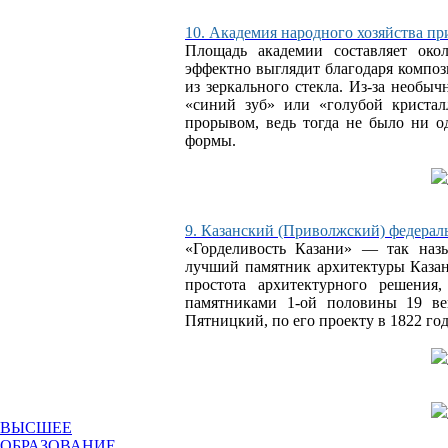
10. Академия народного хозяйства п
Площадь академии составляет окол
эффектно выглядит благодаря компо
из зеркального стекла. Из-за необы
«синий зуб» или «голубой кристал
прорывом, ведь тогда не было ни од
формы.
9. Казанский (Приволжский) федерал
«Горделивость Казани» — так назы
лучший памятник архитектуры Казан
простота архитектурного решени
памятниками 1-ой половины 19 век
Пятницкий, по его проекту в 1822 год
ВЫСШЕЕ
ОБРАЗОВАНИЕ