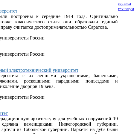
сервиса
техникум
верситет
ыли построены к середине 1914 года. Оригинально
товке классического стиля они образовали единый
 праву считается достопримечательностью Саратова.
нный электротехнический университет
верситета с их лепными украшениями, башенками,
алконами, роскошными парадными подъездами и
иколепие дворцов 19 века.
итет
 традиционную архитектуру для учебных сооружений 19
сделана каменщиками Нижегородской губернии.
артели из Тобольской губернии. Паркеты из дуба были