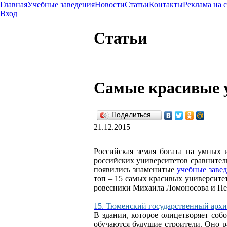
Главная
Учебные заведения
Новости
Статьи
Контакты
Реклама на 
Вход
Статьи
Самые красивые 
Поделиться…
21.12.2015
Российская земля богата на умных 
российских университетов сравнитель
появились знаменитые
учебные заве
топ – 15 самых красивых университет
ровесники Михаила Ломоносова и Пет
15. Тюменский государственный архи
В здании, которое олицетворяет соб
обучаются будущие строители. Оно р