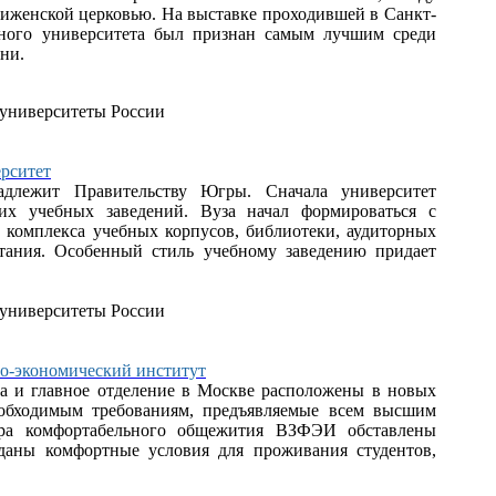
иженской церковью. На выставке проходившей в Санкт-
нного университета был признан самым лучшим среди
ни.
рситет
адлежит Правительству Югры. Сначала университет
их учебных заведений. Вуза начал формироваться с
 комплекса учебных корпусов, библиотеки, аудиторных
тания. Особенный стиль учебному заведению придает
во-экономический институт
а и главное отделение в Москве расположены в новых
еобходимым требованиям, предъявляемые всем высшим
ера комфортабельного общежития ВЗФЭИ обставлены
даны комфортные условия для проживания студентов,