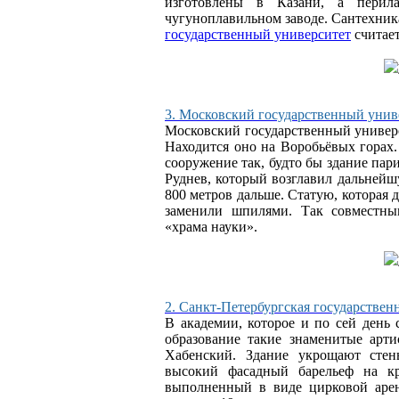
изготовлены в Казани, а перил
чугуноплавильном заводе. Сантехни
государственный университет
считает
3. Московский государственный уни
Московский государственный универс
Находится оно на Воробьёвых горах.
сооружение так, будто бы здание пар
Руднев, который возглавил дальнейш
800 метров дальше. Статую, которая 
заменили шпилями. Так совместны
«храма науки».
2. Санкт-Петербургская государствен
В академии, которое и по сей день 
образование такие знаменитые арт
Хабенский. Здание укрощают сте
высокий фасадный барельеф на кр
выполненный в виде цирковой арен