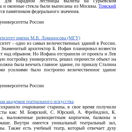
а для парадной лестницы вылиты на Гурьевском
ка и оконные стекла были выписаны из Москвы.
Томский
ся памятником федерального значения.
верситет имени М.В. Ломоносова (МГУ)
итет – одно из самых величественных зданий в России.
 Знаменитый архитектор Б. Иофан планировал возвести
ит над обрывом. Но Иофана отстранили от проекта и Лев
ую постройку университета, решил перенести объект на
должна была венчать главное здание, по приказу Сталина
ми усилиями было построено величественное здание
ная академия театрального искусства
сохранило очарование старины, в свое время получили
исты как: М. Боярский, С. Юрский, А. Фрейндлих, К.
ны, выложенные разноцветным кирпичом, балконы и
ыше. Внутри имеется уникальный театральный зал,
ы. Также есть учебный театр, который отвечает духу