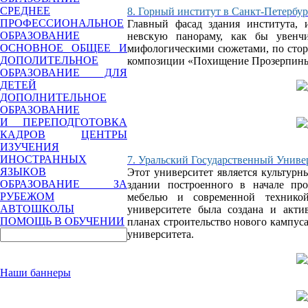
СРЕДНЕЕ
8. Горный институт в Санкт-Петербур
ПРОФЕССИОНАЛЬНОЕ
Главный фасад здания института, 
ОБРАЗОВАНИЕ
невскую панораму, как бы увенч
ОСНОВНОЕ ОБЩЕЕ И
мифологическими сюжетами, по стор
ДОПОЛИТЕЛЬНОЕ
композиции «Похищение Прозерпины
ОБРАЗОВАНИЕ ДЛЯ
ДЕТЕЙ
ДОПОЛНИТЕЛЬНОЕ
ОБРАЗОВАНИЕ
И ПЕРЕПОДГОТОВКА
КАДРОВ
ЦЕНТРЫ
ИЗУЧЕНИЯ
ИНОСТРАННЫХ
7. Уральский Государственный Универ
ЯЗЫКОВ
Этот университет является культурн
ОБРАЗОВАНИЕ ЗА
здании построенного в начале про
РУБЕЖОМ
мебелью и современной техникой
АВТОШКОЛЫ
университете была создана и акти
ПОМОЩЬ В ОБУЧЕНИИ
планах строительство нового кампус
университета.
Наши баннеры