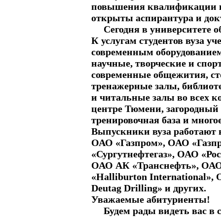
повышения квалификации и 
открыты аспирантура и док
Сегодня в университете обу
К услугам студентов вуза уч
современным оборудованием
научные, творческие и спор
современные общежития, ст
тренажерные залы, библио
и читальные залы во всех к
центре Тюмени, загородный 
тренировочная база и многое
Выпускники вуза работают
ОАО «Газпром», ОАО «Газп
«Сургутнефтегаз», ОАО «Р
ОАО АК «Транснефть», ОА
«Halliburton International»
Deutag Drilling» и других.
Уважаемые абитуриенты!
Будем рады видеть вас в с